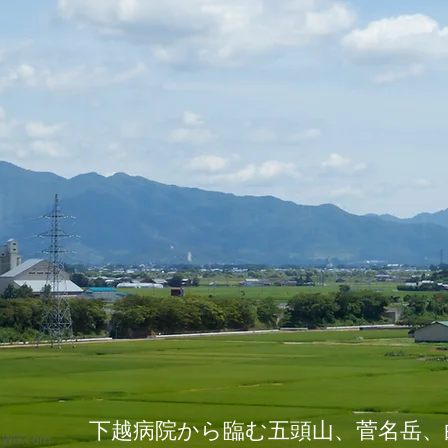
下越病院から臨む五頭山、菅名岳、
h
Wix.com