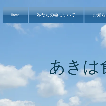
Home
私たちの会について
お知ら
​あき